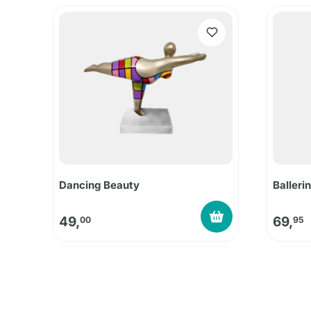
Dancing Beauty
Balleri
49,
69,
00
95