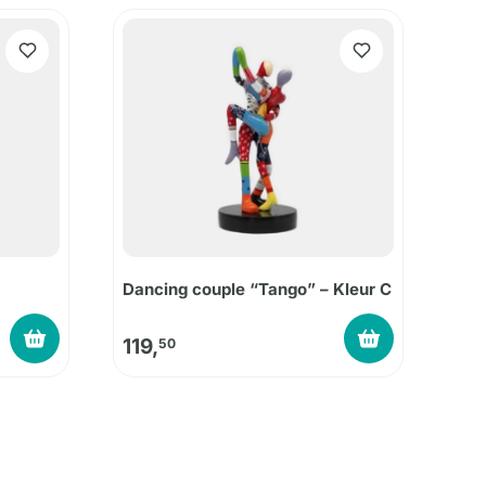
Dancing couple “Tango” – Kleur C
119,
50