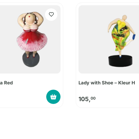
na Red
Lady with Shoe – Kleur H
105,
00