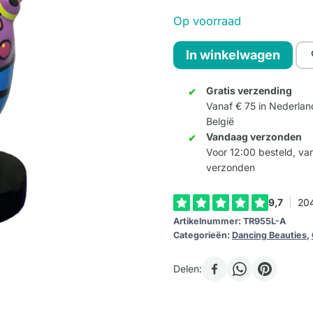
Op voorraad
Dancing
In winkelwagen
Ballerina
Large
Gratis verzending
Vanaf € 75 in Nederlan
-
België
Kleur
Vandaag verzonden
A
Voor 12:00 besteld, v
aantal
verzonden
Artikelnummer:
TR955L-A
Categorieën:
Dancing Beauties
,
Delen: