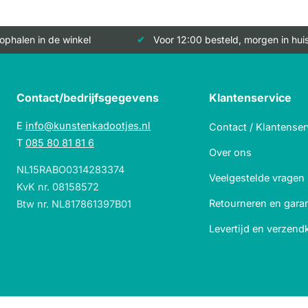
 ophalen in de winkel
Voor 12:00 besteld, morgen in hui
Contact/bedrijfsgegevens
Klantenservice
E
info@kunstenkadootjes.nl
Contact / Klantenser
T
085 80 81 81 6
Over ons
NL15RABO0314283374
Veelgestelde vragen
KvK nr. 08158572
Retourneren en garan
Btw nr. NL817861397B01
Levertijd en verzend