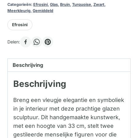
Categorieën:
Efrosini
,
Glas
,
Bruin
,
Turquoise
,
Zwart
,
Meerkleurig
,
Gemiddeld
Efrosini
Delen:
Beschrijving
Beschrijving
Breng een vleugje elegantie en symboliek
in je interieur met deze prachtige glazen
sculptuur. Dit handgemaakte kunstwerk,
met een hoogte van 33 cm, stelt twee
gestileerde menselijke figuren voor die