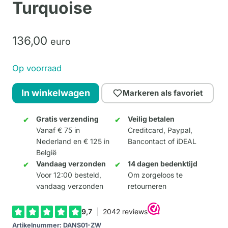
Turquoise
136,
00
euro
Op voorraad
Dansers
In winkelwagen
Markeren als favoriet
-
Jazz
Gratis verzending
Veilig betalen
Vanaf € 75 in
Creditcard, Paypal,
Zwart
Nederland en € 125 in
Bancontact of iDEAL
&
België
Turquoise
Vandaag verzonden
14 dagen bedenktijd
aantal
Voor 12:00 besteld,
Om zorgeloos te
vandaag verzonden
retourneren
Artikelnummer:
DANS01-ZW