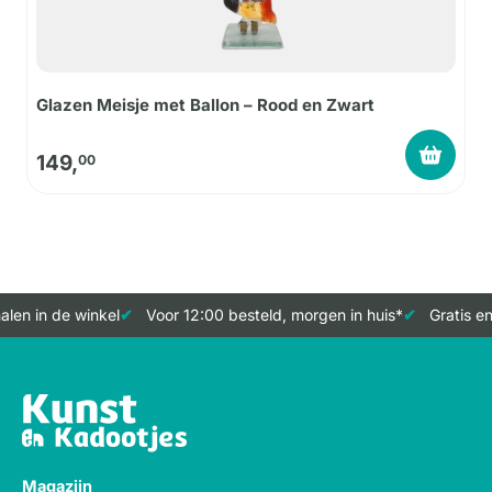
Glazen Meisje met Ballon – Rood en Zwart
149,
00
len in de winkel
Voor 12:00 besteld, morgen in huis*
Gratis en
Magazijn