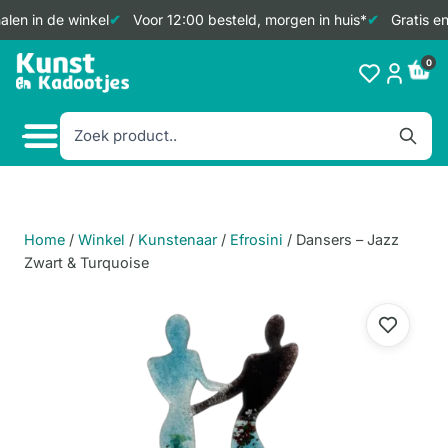
len in de winkel
Voor 12:00 besteld, morgen in huis*
Gratis en
Doorgaan
0
naar
inhoud
Home
/
Winkel
/
Kunstenaar
/
Efrosini
/
Dansers – Jazz
Zwart & Turquoise