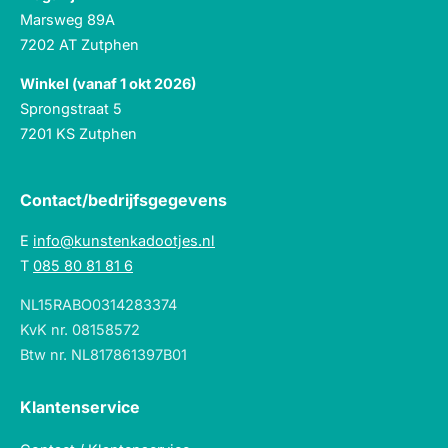
Marsweg 89A
7202 AT Zutphen
Winkel (vanaf 1 okt 2026)
Sprongstraat 5
7201 KS Zutphen
Contact/bedrijfsgegevens
E
info@kunstenkadootjes.nl
T
085 80 81 81 6
NL15RABO0314283374
KvK nr. 08158572
Btw nr. NL817861397B01
Klantenservice