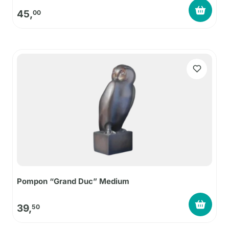
45,
00
Pompon “Grand Duc” Medium
39,
50