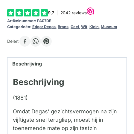
Artikelnummer:
PA07DE
Categorieën:
Edgar Degas
,
Brons
,
Geel
,
Wit
,
Klein
,
Museum
Delen:
Beschrijving
Beschrijving
(1881)
Omdat Degas’ gezichtsvermogen na zijn
vijftigste snel terugliep, moest hij in
toenemende mate op zijn tastzin