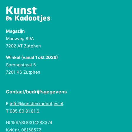
Magazijn
Marsweg 89A
7202 AT Zutphen
Winkel (vanaf 1 okt 2026)
Sprongstraat 5
7201 KS Zutphen
Contact/bedrijfsgegevens
E
info@kunstenkadootjes.nl
T
085 80 81 81 6
NL15RABO0314283374
KvK nr. 08158572