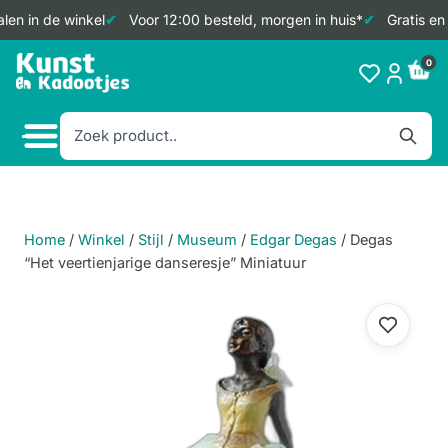
en in de winkel
Voor 12:00 besteld, morgen in huis*
Gratis en 
Doorgaan
0
naar
inhoud
Home
/
Winkel
/
Stijl
/
Museum
/
Edgar Degas
/
Degas
“Het veertienjarige danseresje” Miniatuur