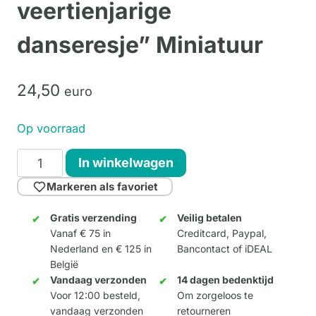
veertienjarige
danseresje” Miniatuur
24,
50
euro
Op voorraad
Degas
In winkelwagen
"Het
Markeren als favoriet
veertienjarige
danseresje"
Gratis verzending
Veilig betalen
Vanaf € 75 in
Creditcard, Paypal,
Miniatuur
Nederland en € 125 in
Bancontact of iDEAL
aantal
België
Vandaag verzonden
14 dagen bedenktijd
Voor 12:00 besteld,
Om zorgeloos te
vandaag verzonden
retourneren