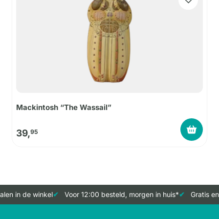
Mackintosh “The Wassail”
39,
95
len in de winkel
Voor 12:00 besteld, morgen in huis*
Gratis en