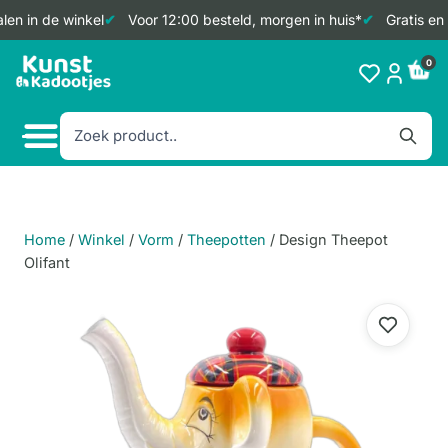
en in de winkel
Voor 12:00 besteld, morgen in huis*
Gratis en 
Doorgaan
0
naar
inhoud
Home
/
Winkel
/
Vorm
/
Theepotten
/
Design Theepot
Olifant