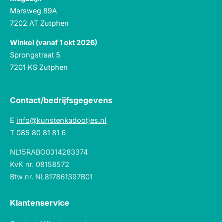
Marsweg 89A
7202 AT Zutphen
Winkel (vanaf 1 okt 2026)
Sprongstraat 5
7201 KS Zutphen
Contact/bedrijfsgegevens
E
info@kunstenkadootjes.nl
T
085 80 81 81 6
NL15RABO0314283374
KvK nr. 08158572
Btw nr. NL817861397B01
Klantenservice