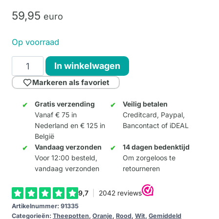
59,
95
euro
Op voorraad
Design
In winkelwagen
Theepot
Markeren als favoriet
Olifant
aantal
Gratis verzending
Veilig betalen
Vanaf € 75 in
Creditcard, Paypal,
Nederland en € 125 in
Bancontact of iDEAL
België
Vandaag verzonden
14 dagen bedenktijd
Voor 12:00 besteld,
Om zorgeloos te
vandaag verzonden
retourneren
Artikelnummer:
91335
Categorieën:
Theepotten
,
Oranje
,
Rood
,
Wit
,
Gemiddeld