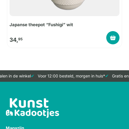
Japanse theepot “Fushigi” wit
34,
95
len in de winkel
Voor 12:00 besteld, morgen in huis*
Gratis en
Magazijn