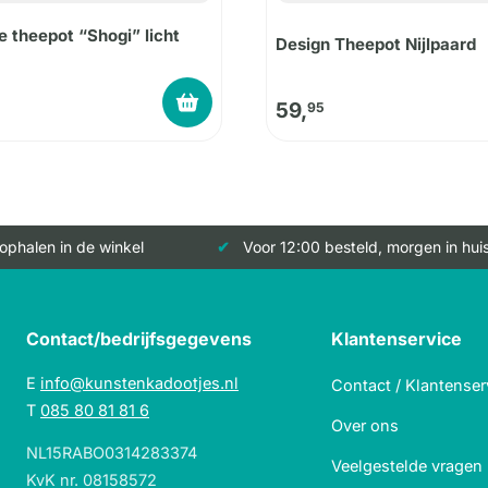
 theepot “Shogi” licht
Design Theepot Nijlpaard
59,
95
 ophalen in de winkel
Voor 12:00 besteld, morgen in hui
Contact/bedrijfsgegevens
Klantenservice
E
info@kunstenkadootjes.nl
Contact / Klantenser
T
085 80 81 81 6
Over ons
NL15RABO0314283374
Veelgestelde vragen
KvK nr. 08158572