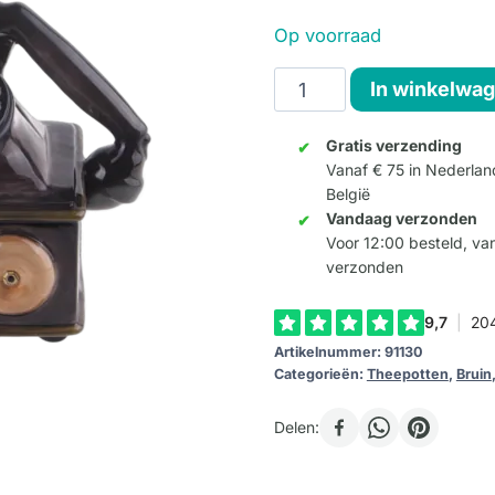
Op voorraad
Design
In winkelwa
Theepot
Telefoon
Gratis verzending
Vanaf € 75 in Nederlan
aantal
België
Vandaag verzonden
Voor 12:00 besteld, v
verzonden
Artikelnummer:
91130
Categorieën:
Theepotten
,
Bruin
Delen: