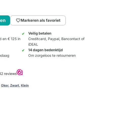
gen
Markeren als favoriet
Veilig betalen
d en € 125 in
Creditcard, Paypal, Bancontact of
iDEAL
14 dagen bedenktijd
andaag
Om zorgeloos te retourneren
,
Oker
,
Zwart
,
Klein