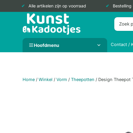
Alle artikelen zijn op voorraad
Bestelling
Doorgaan
naar
inhoud
Contact / 
Hoofdmenu
Home
/
Winkel
/
Vorm
/
Theepotten
/
Design Theepot 