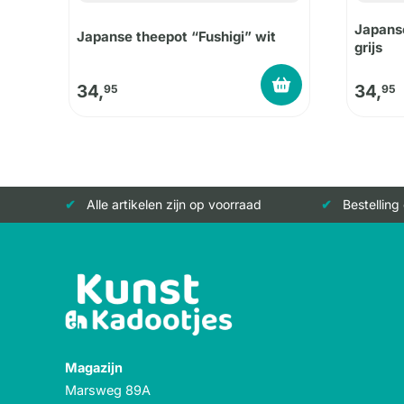
Japanse
Japanse theepot “Fushigi” wit
grijs
34,
34,
95
95
Alle artikelen zijn op voorraad
Bestelling
Magazijn
Marsweg 89A