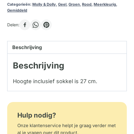
Categorieën:
Molly & Dolly
,
Geel
,
Groen
,
Rood
,
Meerkleurig
,
Gemiddeld
Delen:
Beschrijving
Beschrijving
Hoogte inclusief sokkel is 27 cm.
Hulp nodig?
Onze klantenservice helpt je graag verder met
al je vragen over dit product.