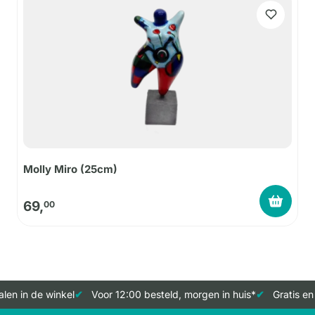
Molly Miro (25cm)
69,
00
len in de winkel
Voor 12:00 besteld, morgen in huis*
Gratis en