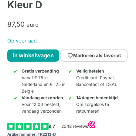
Kleur D
87,
50
euro
Op voorraad
Dolly
In winkelwagen
Markeren als favoriet
Standing
Large
Gratis verzending
Veilig betalen
Vanaf € 75 in
Creditcard, Paypal,
-
Nederland en € 125 in
Bancontact of iDEAL
Kleur
België
D
Vandaag verzonden
14 dagen bedenktijd
aantal
Voor 12:00 besteld,
Om zorgeloos te
vandaag verzonden
retourneren
Artikelnummer:
TR2213-D