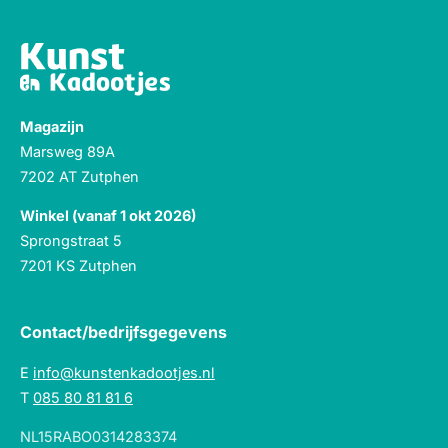
Magazijn
Marsweg 89A
7202 AT Zutphen
Winkel (vanaf 1 okt 2026)
Sprongstraat 5
7201 KS Zutphen
Contact/bedrijfsgegevens
E
info@kunstenkadootjes.nl
T
085 80 81 81 6
NL15RABO0314283374