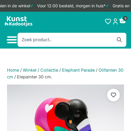
en in de winkel
Voor 12:00 besteld, morgen in huis*
Gratis en 
Doorgaan
0
naar
inhoud
Home
/
Winkel
/
Collectie
/
Elephant Parade
/
Olifanten 30
cm
/
Elepainter 30 cm.