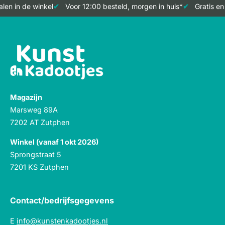
en in de winkel
Voor 12:00 besteld, morgen in huis*
Gratis en
Magazijn
Marsweg 89A
7202 AT Zutphen
Winkel (vanaf 1 okt 2026)
Sprongstraat 5
7201 KS Zutphen
Contact/bedrijfsgegevens
E
info@kunstenkadootjes.nl