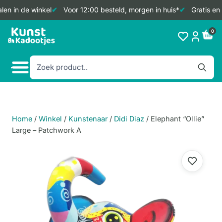
en in de winkel
Voor 12:00 besteld, morgen in huis*
Gratis en 
Doorgaan
0
naar
inhoud
Home
/
Winkel
/
Kunstenaar
/
Didi Diaz
/
Elephant “Ollie”
Large – Patchwork A