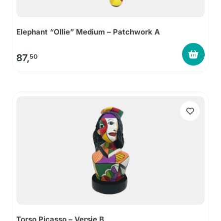
Elephant “Ollie” Medium – Patchwork A
87,
50
Torso Picasso – Versie B