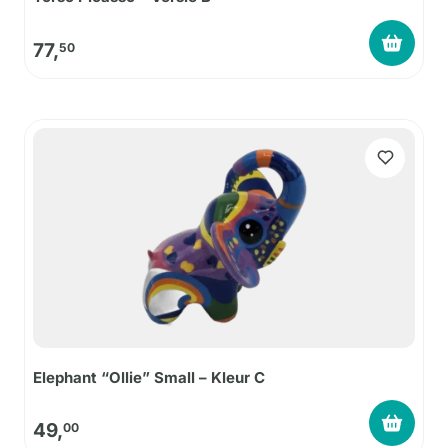
77,
50
Elephant “Ollie” Small – Kleur C
49,
00