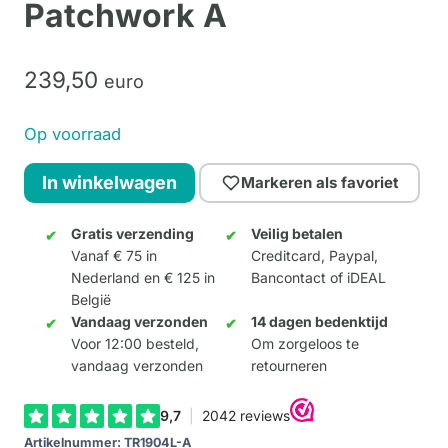
Patchwork A
239,
50
euro
Op voorraad
Elephant
In winkelwagen
Markeren als favoriet
"Ollie"
Large
Gratis verzending
Veilig betalen
Vanaf € 75 in
Creditcard, Paypal,
-
Nederland en € 125 in
Bancontact of iDEAL
Patchwork
België
A
Vandaag verzonden
14 dagen bedenktijd
aantal
Voor 12:00 besteld,
Om zorgeloos te
vandaag verzonden
retourneren
Artikelnummer:
TR1904L-A