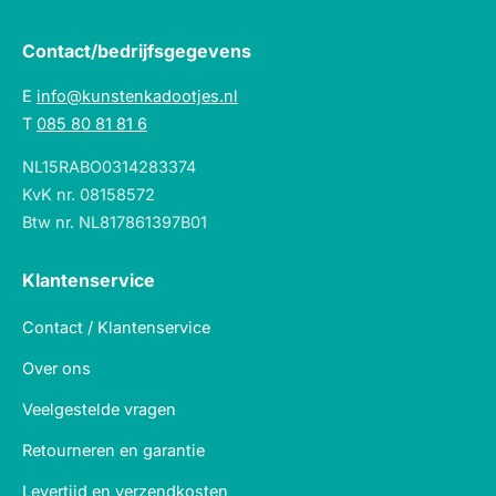
Contact/bedrijfsgegevens
E
info@kunstenkadootjes.nl
T
085 80 81 81 6
NL15RABO0314283374
KvK nr. 08158572
Btw nr. NL817861397B01
Klantenservice
Contact / Klantenservice
Over ons
Veelgestelde vragen
Retourneren en garantie
Levertijd en verzendkosten