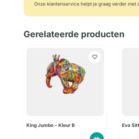
Onze klantenservice helpt je graag verder met a
Gerelateerde producten
King Jumbo – Kleur B
Eva Sit