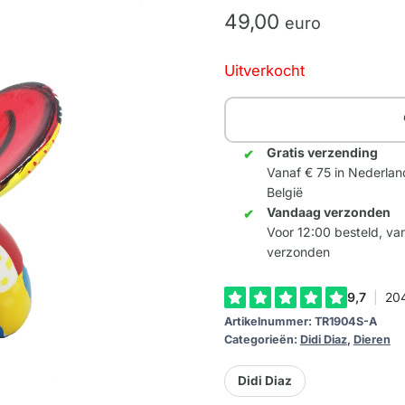
49,
00
euro
Uitverkocht
Gratis verzending
Vanaf € 75 in Nederlan
België
Vandaag verzonden
Voor 12:00 besteld, v
verzonden
Artikelnummer:
TR1904S-A
Categorieën:
Didi Diaz
,
Dieren
Didi Diaz