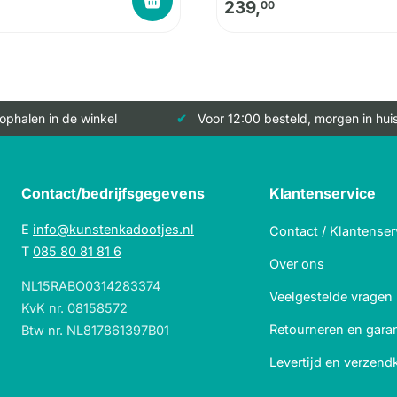
239,
00
 ophalen in de winkel
Voor 12:00 besteld, morgen in hui
Contact/bedrijfsgegevens
Klantenservice
E
info@kunstenkadootjes.nl
Contact / Klantenser
T
085 80 81 81 6
Over ons
NL15RABO0314283374
Veelgestelde vragen
KvK nr. 08158572
Retourneren en garan
Btw nr. NL817861397B01
Levertijd en verzend