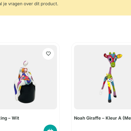
l je vragen over dit product.
ting – Wit
Noah Giraffe – Kleur A (M