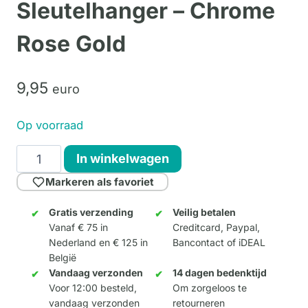
Sleutelhanger – Chrome
Rose Gold
9,
95
euro
Op voorraad
Elephant
In winkelwagen
Parade
Markeren als favoriet
Sleutelhanger
-
Gratis verzending
Veilig betalen
Vanaf € 75 in
Creditcard, Paypal,
Chrome
Nederland en € 125 in
Bancontact of iDEAL
Rose
België
Gold
Vandaag verzonden
14 dagen bedenktijd
aantal
Voor 12:00 besteld,
Om zorgeloos te
vandaag verzonden
retourneren