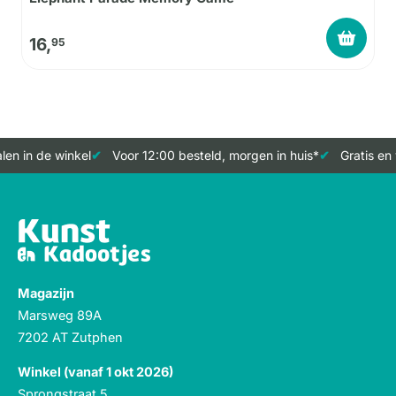
16,
95
en in de winkel
Voor 12:00 besteld, morgen in huis*
Gratis en 
Magazijn
Marsweg 89A
7202 AT Zutphen
Winkel (vanaf 1 okt 2026)
Sprongstraat 5