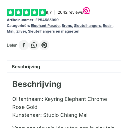
Artikelnummer:
EP54585999
Categorieën:
Elephant Parade
,
Brons
,
Sleutelhangers
,
Resin
,
Mini
,
Zilver
,
Sleutelhangers en magneten
Delen:
Beschrijving
Beschrijving
Olifantnaam: Keyring Elephant Chrome
Rose Gold
Kunstenaar: Studio Chiang Mai