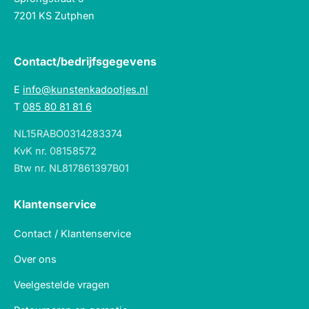
7201 KS Zutphen
Contact/bedrijfsgegevens
E
info@kunstenkadootjes.nl
T
085 80 81 81 6
NL15RABO0314283374
KvK nr. 08158572
Btw nr. NL817861397B01
Klantenservice
Contact / Klantenservice
Over ons
Veelgestelde vragen