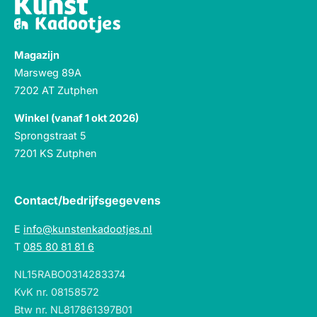
Magazijn
Marsweg 89A
7202 AT Zutphen
Winkel (vanaf 1 okt 2026)
Sprongstraat 5
7201 KS Zutphen
Contact/bedrijfsgegevens
E
info@kunstenkadootjes.nl
T
085 80 81 81 6
NL15RABO0314283374
KvK nr. 08158572
Btw nr. NL817861397B01