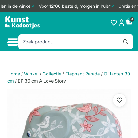
en in de winkel
Voor 12:00 besteld, morgen in huis*
Gratis en 
Doorgaan
0
naar
inhoud
Home
/
Winkel
/
Collectie
/
Elephant Parade
/
Olifanten 30
cm
/
EP 30 cm A Love Story