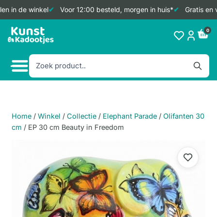
en in de winkel
Voor 12:00 besteld, morgen in huis*
Gratis en 
Doorgaan
0
naar
inhoud
Home
/
Winkel
/
Collectie
/
Elephant Parade
/
Olifanten 30
cm
/
EP 30 cm Beauty in Freedom