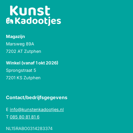
Magazijn
Marsweg 89A
7202 AT Zutphen
Winkel (vanaf 1 okt 2026)
Sprongstraat 5
7201 KS Zutphen
Contact/bedrijfsgegevens
E
info@kunstenkadootjes.nl
T
085 80 81 81 6
NL15RABO0314283374