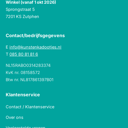
Winkel (vanaf 1 okt 2026)
Sprongstraat 5
7201 KS Zutphen
Contact/bedrijfsgegevens
E
info@kunstenkadootjes.nl
T
085 80 81 81 6
NL15RABO0314283374
KvK nr. 08158572
Btw nr. NL817861397B01
Klantenservice
Contact / Klantenservice
Over ons
Veelgestelde vragen