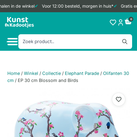
alen in de winkel
Voor 12:00 besteld, morgen in huis*
Gratis e
Doorgaan
0
naar
inhoud
Home
/
Winkel
/
Collectie
/
Elephant Parade
/
Olifanten 30
cm
/
EP 30 cm Blossom and Birds