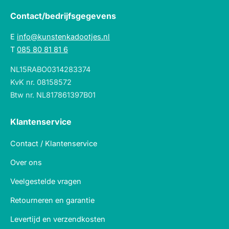
Contact/bedrijfsgegevens
E
info@kunstenkadootjes.nl
T
085 80 81 81 6
NL15RABO0314283374
KvK nr. 08158572
Btw nr. NL817861397B01
Klantenservice
Contact / Klantenservice
Over ons
Veelgestelde vragen
Retourneren en garantie
Levertijd en verzendkosten