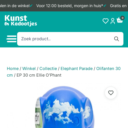
en in de winkel
Voor 12:00 besteld, morgen in huis*
Gratis en 
Doorgaan
0
naar
inhoud
Home
/
Winkel
/
Collectie
/
Elephant Parade
/
Olifanten 30
cm
/
EP 30 cm Ellie O’Phant