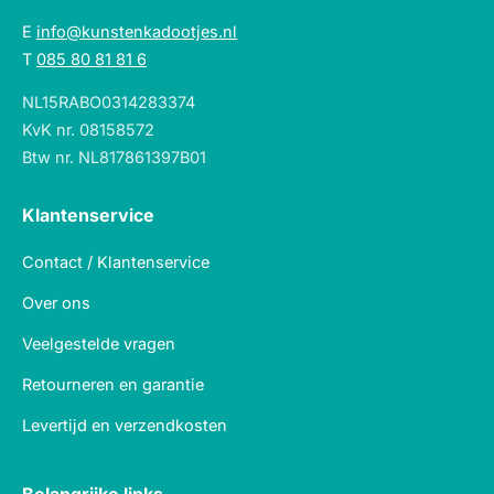
E
info@kunstenkadootjes.nl
T
085 80 81 81 6
NL15RABO0314283374
KvK nr. 08158572
Btw nr. NL817861397B01
Klantenservice
Contact / Klantenservice
Over ons
Veelgestelde vragen
Retourneren en garantie
Levertijd en verzendkosten