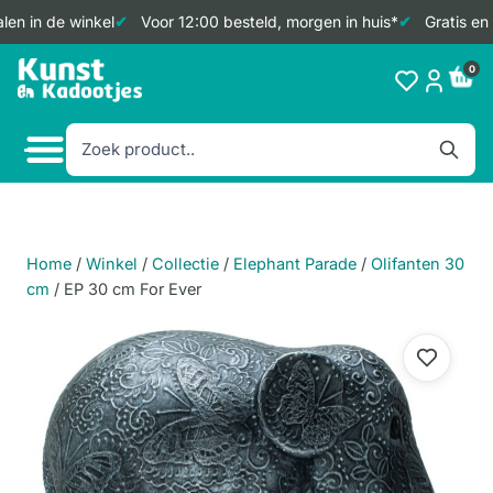
en in de winkel
Voor 12:00 besteld, morgen in huis*
Gratis en 
Doorgaan
0
naar
inhoud
Home
/
Winkel
/
Collectie
/
Elephant Parade
/
Olifanten 30
cm
/
EP 30 cm For Ever