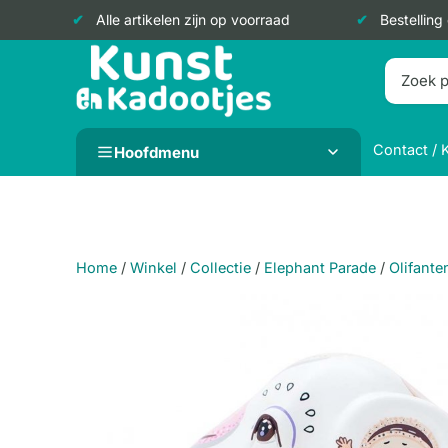
Alle artikelen zijn op voorraad
Bestelling
Doorgaan
naar
inhoud
Contact / 
Hoofdmenu
Home
/
Winkel
/
Collectie
/
Elephant Parade
/
Olifante