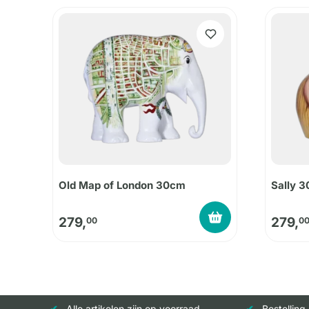
Old Map of London 30cm
Sally 
279,
279,
00
0
Alle artikelen zijn op voorraad
Bestelling