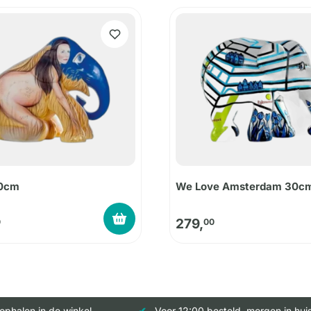
30cm
We Love Amsterdam 30c
279,
0
00
 ophalen in de winkel
Voor 12:00 besteld, morgen in hui