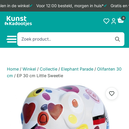
en in de winkel
Voor 12:00 besteld, morgen in huis*
Gratis en 
Doorgaan
0
naar
inhoud
Home
/
Winkel
/
Collectie
/
Elephant Parade
/
Olifanten 30
cm
/
EP 30 cm Little Sweetie