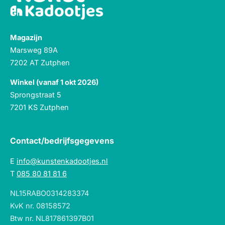
Magazijn
Marsweg 89A
7202 AT Zutphen
Winkel (vanaf 1 okt 2026)
Sprongstraat 5
7201 KS Zutphen
Contact/bedrijfsgegevens
E
info@kunstenkadootjes.nl
T
085 80 81 81 6
NL15RABO0314283374
KvK nr. 08158572
Btw nr. NL817861397B01