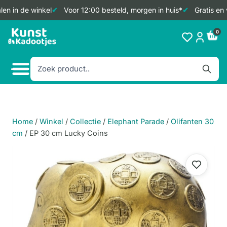
en in de winkel
Voor 12:00 besteld, morgen in huis*
Gratis en 
Doorgaan
0
naar
inhoud
Home
/
Winkel
/
Collectie
/
Elephant Parade
/
Olifanten 30
cm
/
EP 30 cm Lucky Coins