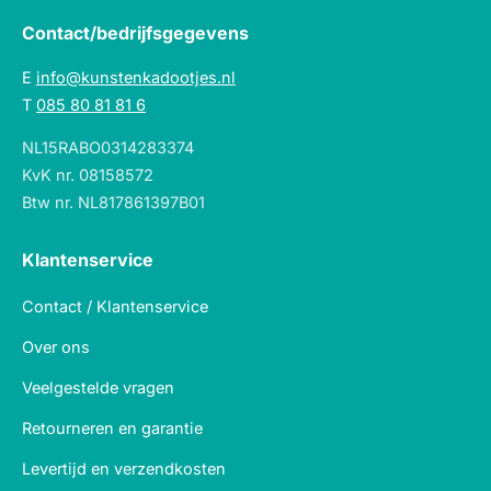
Contact/bedrijfsgegevens
E
info@kunstenkadootjes.nl
T
085 80 81 81 6
NL15RABO0314283374
KvK nr. 08158572
Btw nr. NL817861397B01
Klantenservice
Contact / Klantenservice
Over ons
Veelgestelde vragen
Retourneren en garantie
Levertijd en verzendkosten