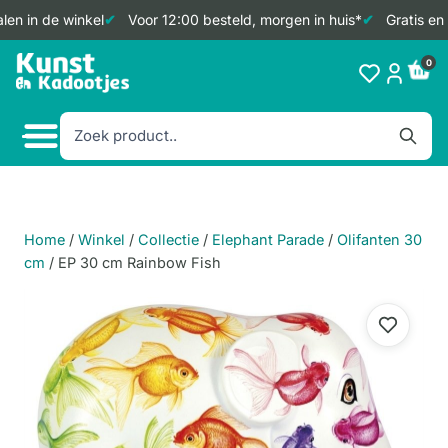
en in de winkel
Voor 12:00 besteld, morgen in huis*
Gratis en 
Doorgaan
0
naar
inhoud
Home
/
Winkel
/
Collectie
/
Elephant Parade
/
Olifanten 30
cm
/
EP 30 cm Rainbow Fish