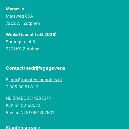
Magazijn
Marsweg 89A
7202 AT Zutphen
Winkel (vanaf 1 okt 2026)
Sprongstraat 5
7201 KS Zutphen
Contact/bedrijfsgegevens
E
info@kunstenkadootjes.nl
T
085 80 81 81 6
NL15RABO0314283374
KvK nr. 08158572
Btw nr. NL817861397B01
Klantenservice