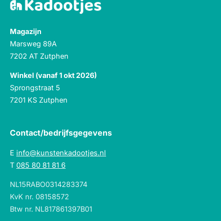
Magazijn
Marsweg 89A
7202 AT Zutphen
Winkel (vanaf 1 okt 2026)
Sprongstraat 5
7201 KS Zutphen
Contact/bedrijfsgegevens
E
info@kunstenkadootjes.nl
T
085 80 81 81 6
NL15RABO0314283374
KvK nr. 08158572
Btw nr. NL817861397B01