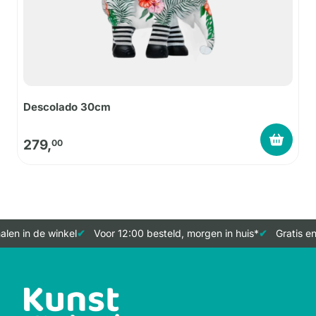
Descolado 30cm
279,
00
len in de winkel
Voor 12:00 besteld, morgen in huis*
Gratis en