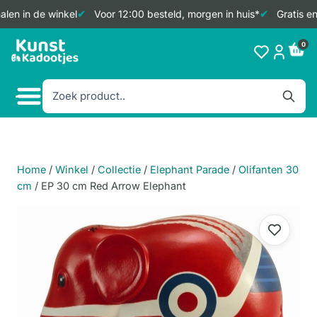
len in de winkel
Voor 12:00 besteld, morgen in huis*
Gratis en
Doorgaan
0
naar
inhoud
Home
/
Winkel
/
Collectie
/
Elephant Parade
/
Olifanten 30
cm
/
EP 30 cm Red Arrow Elephant