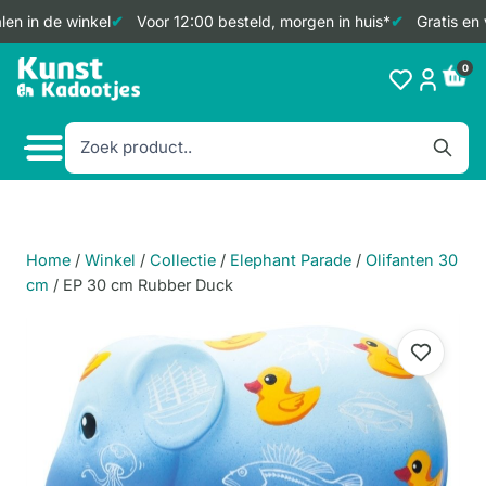
en in de winkel
Voor 12:00 besteld, morgen in huis*
Gratis en 
Doorgaan
0
naar
inhoud
Home
/
Winkel
/
Collectie
/
Elephant Parade
/
Olifanten 30
cm
/
EP 30 cm Rubber Duck