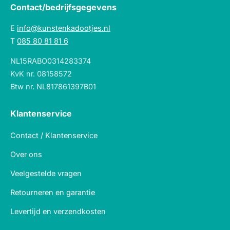
Contact/bedrijfsgegevens
E
info@kunstenkadootjes.nl
T
085 80 81 81 6
NL15RABO0314283374
KvK nr. 08158572
Btw nr. NL817861397B01
Klantenservice
Contact / Klantenservice
Over ons
Veelgestelde vragen
Retourneren en garantie
Levertijd en verzendkosten