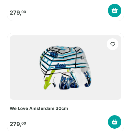
279,
00
We Love Amsterdam 30cm
279,
00