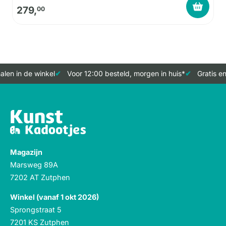
279,
00
len in de winkel
Voor 12:00 besteld, morgen in huis*
Gratis en
Magazijn
Marsweg 89A
7202 AT Zutphen
Winkel (vanaf 1 okt 2026)
Sprongstraat 5
7201 KS Zutphen