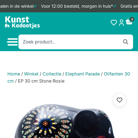
len in de winkel
Voor 12:00 besteld, morgen in huis*
Gratis en
Doorgaan
0
naar
inhoud
Home
/
Winkel
/
Collectie
/
Elephant Parade
/
Olifanten 30
cm
/
EP 30 cm Stone Rosie