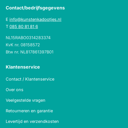
Contact/bedrijfsgegevens
E
info@kunstenkadootjes.nl
T
085 80 81 81 6
NL15RABO0314283374
KvK nr. 08158572
Btw nr. NL817861397B01
Klantenservice
Contact / Klantenservice
Over ons
Veelgestelde vragen
Retourneren en garantie
Levertijd en verzendkosten