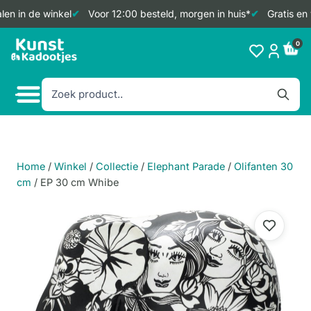
en in de winkel
Voor 12:00 besteld, morgen in huis*
Gratis en 
Doorgaan
0
naar
inhoud
Home
/
Winkel
/
Collectie
/
Elephant Parade
/
Olifanten 30
cm
/
EP 30 cm Whibe