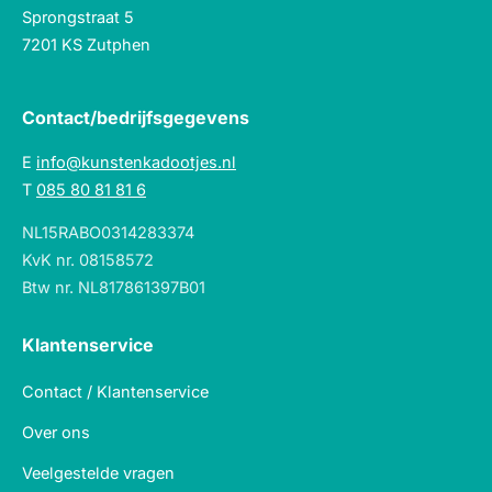
Sprongstraat 5
7201 KS Zutphen
Contact/bedrijfsgegevens
E
info@kunstenkadootjes.nl
T
085 80 81 81 6
NL15RABO0314283374
KvK nr. 08158572
Btw nr. NL817861397B01
Klantenservice
Contact / Klantenservice
Over ons
Veelgestelde vragen