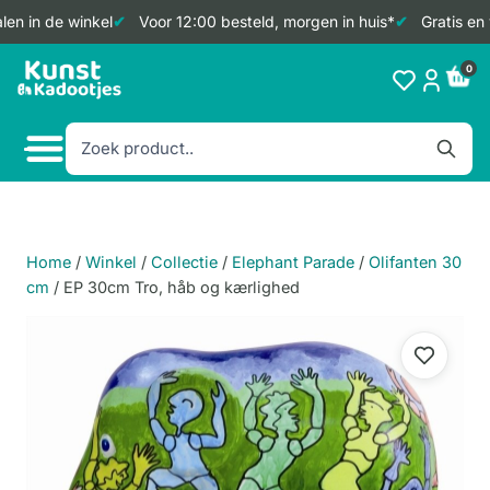
en in de winkel
Voor 12:00 besteld, morgen in huis*
Gratis en 
Doorgaan
0
naar
inhoud
Home
/
Winkel
/
Collectie
/
Elephant Parade
/
Olifanten 30
cm
/
EP 30cm Tro, håb og kærlighed