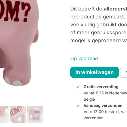
Dit betreft de
allereer
reproducties gemaakt. D
veelvuldig gebruikt d
of meer gebruiksspore
mogelijk geprobeerd vas
Op voorraad
First
In winkelwagen
Edition
-
Gratis verzending
Vanaf € 75 in Nederlan
Mom
België
20cm
Vandaag verzonden
aantal
Voor 12:00 besteld, v
verzonden