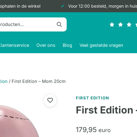
 ophalen in de winkel
Voor 12:00 besteld, morgen in hui
Klantenservice
Over ons
Blog
Veel gestelde vragen
tion
/
First Edition – Mom 20cm
FIRST EDITION
First Editio
179,
95
euro