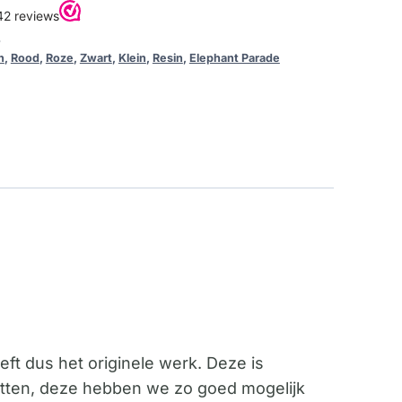
5
n
,
Rood
,
Roze
,
Zwart
,
Klein
,
Resin
,
Elephant Parade
reft dus het originele werk. Deze is
tten, deze hebben we zo goed mogelijk