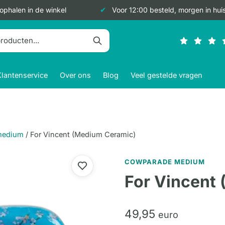
 ophalen in de winkel
Voor 12:00 besteld, morgen in hui
Klantenservice
Over ons
Blog
Veel gestelde vragen
medium
/
For Vincent (Medium Ceramic)
COWPARADE MEDIUM
For Vincent
49,
95
euro