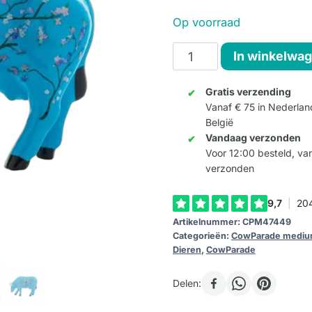
Op voorraad
For
In winkelwa
Vincent
(Medium
Gratis verzending
Vanaf € 75 in Nederlan
Ceramic)
België
aantal
Vandaag verzonden
Voor 12:00 besteld, v
verzonden
Artikelnummer:
CPM47449
Categorieën:
CowParade medi
Dieren
,
CowParade
Delen: