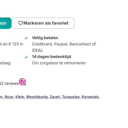
gen
Markeren als favoriet
Veilig betalen
d en € 125 in
Creditcard, Paypal, Bancontact of
iDEAL
14 dagen bedenktijd
andaag
Om zorgeloos te retourneren
um
,
Roze
,
Klein
,
Meerkleurig
,
Zwart
,
Turquoise
,
Keramiek
,