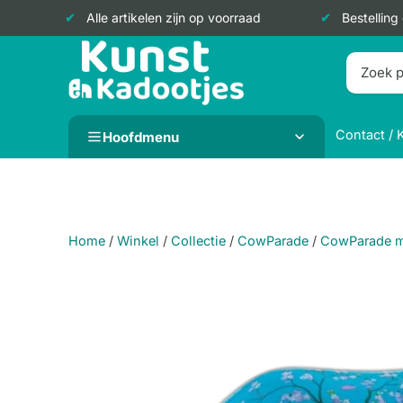
Alle artikelen zijn op voorraad
Bestelling
Doorgaan
naar
inhoud
Contact / 
Hoofdmenu
Home
/
Winkel
/
Collectie
/
CowParade
/
CowParade 