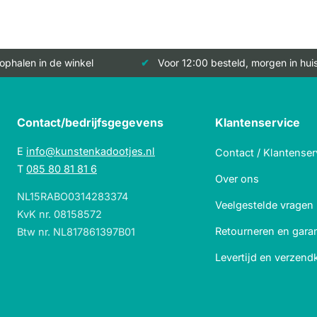
 ophalen in de winkel
Voor 12:00 besteld, morgen in hui
Contact/bedrijfsgegevens
Klantenservice
E
info@kunstenkadootjes.nl
Contact / Klantenser
T
085 80 81 81 6
Over ons
NL15RABO0314283374
Veelgestelde vragen
KvK nr. 08158572
Retourneren en garan
Btw nr. NL817861397B01
Levertijd en verzend