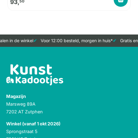
93,
50
len in de winkel
Voor 12:00 besteld, morgen in huis*
Gratis en
Magazijn
Marsweg 89A
7202 AT Zutphen
Winkel (vanaf 1 okt 2026)
Sprongstraat 5