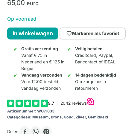
65,
00
euro
Op voorraad
Fortuna
In winkelwagen
Markeren als favoriet
aantal
Gratis verzending
Veilig betalen
Vanaf € 75 in
Creditcard, Paypal,
Nederland en € 125 in
Bancontact of iDEAL
België
Vandaag verzonden
14 dagen bedenktijd
Voor 12:00 besteld,
Om zorgeloos te
vandaag verzonden
retourneren
Artikelnummer:
WU71833
Categorieën:
Museum
,
Brons
,
Goud
,
Zilver
,
Gemiddeld
Delen: