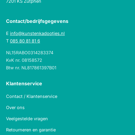
7201 KS Zutphen
Contact/bedrijfsgegevens
E
info@kunstenkadootjes.nl
T
085 80 81 81 6
NL15RABO0314283374
KvK nr. 08158572
Btw nr. NL817861397B01
Klantenservice
Contact / Klantenservice
Over ons
Veelgestelde vragen
Retourneren en garantie