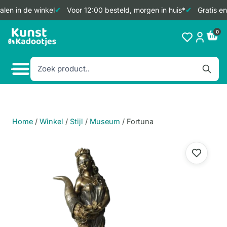
len in de winkel
Voor 12:00 besteld, morgen in huis*
Gratis en
Doorgaan
0
naar
inhoud
Home
/
Winkel
/
Stijl
/
Museum
/
Fortuna