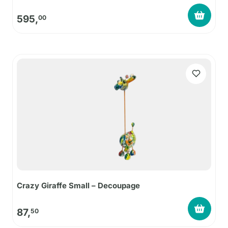
595,
00
Crazy Giraffe Small – Decoupage
87,
50