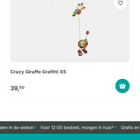
Crazy Giraffe Grafitti XS
39,
50
en in de winkel
Voor 12:00 besteld, morgen in huis*
Gratis en 