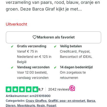
verzameling van paars, rood, blauw, oranje en
groen. Deze Barca Giraf kijkt je met…
Uitverkocht
Markeren als favoriet
Gratis verzending
Veilig betalen
Vanaf € 75 in
Creditcard, Paypal,
Nederland en € 125 in
Bancontact of iDEAL
België
Vandaag verzonden
14 dagen bedenktijd
Voor 12:00 besteld,
Om zorgeloos te
vandaag verzonden
retourneren
Artikelnummer:
ern251015900
Categorieën:
Crazy Giraffes
,
Graffiti, pop- en streetart
,
Barca
,
Dieren
,
Meerkleurig
,
Resin
,
Popart