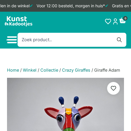
n in de winkel
Voor 12:00 besteld, morgen in huis*
Gratis en v
Doorgaan
0
naar
inhoud
Home
/
Winkel
/
Collectie
/
Crazy Giraffes
/
Giraffe Adam