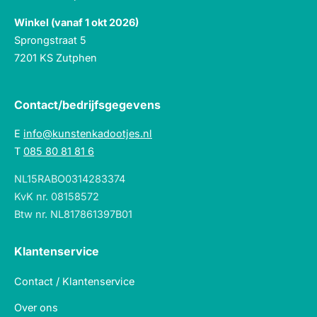
Winkel (vanaf 1 okt 2026)
Sprongstraat 5
7201 KS Zutphen
Contact/bedrijfsgegevens
E
info@kunstenkadootjes.nl
T
085 80 81 81 6
NL15RABO0314283374
KvK nr. 08158572
Btw nr. NL817861397B01
Klantenservice
Contact / Klantenservice
Over ons