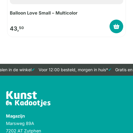
Balloon Love Small – Multicolor
43,
50
len in de winkel
Voor 12:00 besteld, morgen in huis*
Gratis en
Magazijn
Marsweg 89A
7202 AT Zutphen