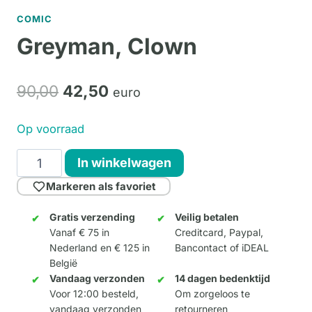
COMIC
Greyman, Clown
Oorspronkelijke
Huidige
90,
00
42,
50
euro
prijs
prijs
Op voorraad
was:
is:
Greyman,
In winkelwagen
90,00.
42,50.
Clown
Markeren als favoriet
aantal
Gratis verzending
Veilig betalen
Vanaf € 75 in
Creditcard, Paypal,
Nederland en € 125 in
Bancontact of iDEAL
België
Vandaag verzonden
14 dagen bedenktijd
Voor 12:00 besteld,
Om zorgeloos te
vandaag verzonden
retourneren