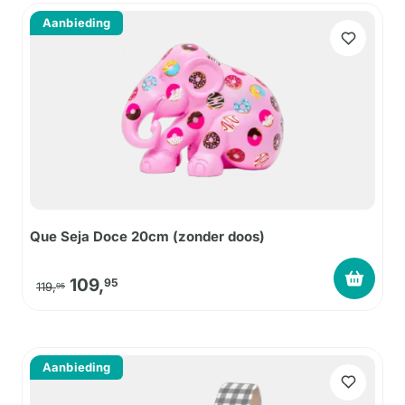
Aanbieding
Que Seja Doce 20cm (zonder doos)
Oorspronkelijke prijs was: 119,95.
Huidige prijs is: 109,95.
109,
95
119,
95
Aanbieding