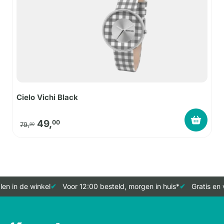
Cielo Vichi Black
Oorspronkelijke prijs was: 79,00.
Huidige prijs is: 49,00.
49,
00
79,
00
n in de winkel
Voor 12:00 besteld, morgen in huis*
Gratis en v