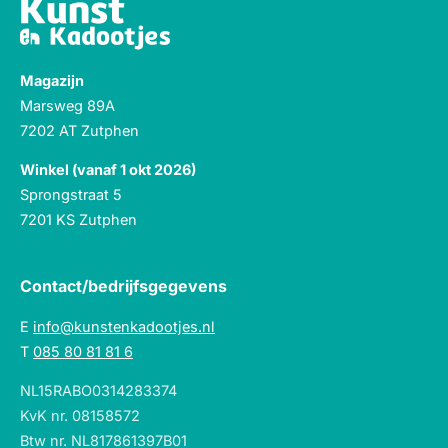
Magazijn
Marsweg 89A
7202 AT Zutphen
Winkel (vanaf 1 okt 2026)
Sprongstraat 5
7201 KS Zutphen
Contact/bedrijfsgegevens
E
info@kunstenkadootjes.nl
T
085 80 81 81 6
NL15RABO0314283374
KvK nr. 08158572
Btw nr. NL817861397B01