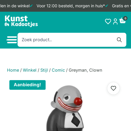
n in de winkel
Voor 12:00 besteld, morgen in huis*
Gratis en v
Doorgaan
0
naar
inhoud
Home
/
Winkel
/
Stijl
/
Comic
/
Greyman, Clown
Aanbieding!