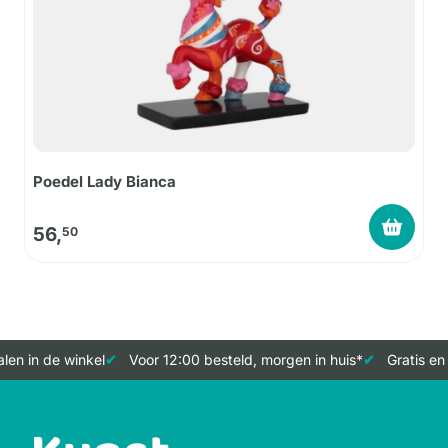
Poedel Lady Bianca
56,
50
en in de winkel
Voor 12:00 besteld, morgen in huis*
Gratis en 