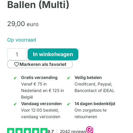
Ballen (Multi)
29,
00
euro
Op voorraad
Hangende
In winkelwagen
Kunst
Markeren als favoriet
-
Vilten
Gratis verzending
Veilig betalen
Vanaf € 75 in
Creditcard, Paypal,
Ballen
Nederland en € 125 in
Bancontact of iDEAL
(Multi)
België
aantal
Vandaag verzonden
14 dagen bedenktijd
Voor 12:00 besteld,
Om zorgeloos te
vandaag verzonden
retourneren