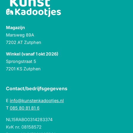
Magazijn
Marsweg 89A
7202 AT Zutphen
Winkel (vanaf 1 okt 2026)
Sprongstraat 5
7201 KS Zutphen
Contact/bedrijfsgegevens
E
info@kunstenkadootjes.nl
T
085 80 81 81 6
NL15RABO0314283374
KvK nr. 08158572