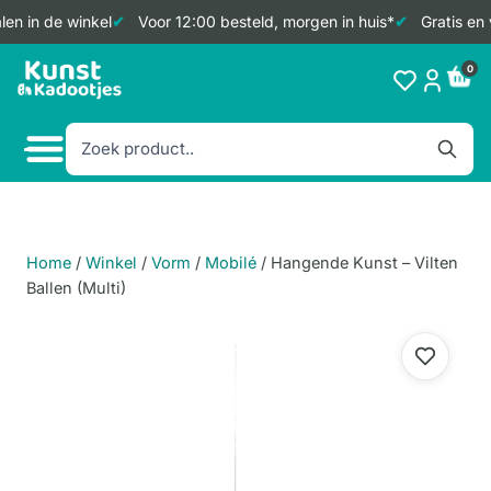
en in de winkel
Voor 12:00 besteld, morgen in huis*
Gratis en 
Doorgaan
0
naar
inhoud
Home
/
Winkel
/
Vorm
/
Mobilé
/
Hangende Kunst – Vilten
Ballen (Multi)