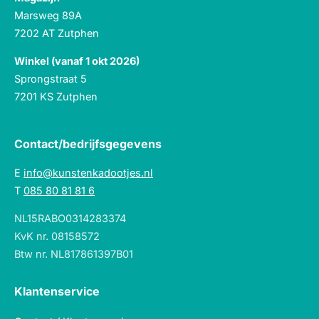
Marsweg 89A
7202 AT Zutphen
Winkel (vanaf 1 okt 2026)
Sprongstraat 5
7201 KS Zutphen
Contact/bedrijfsgegevens
E
info@kunstenkadootjes.nl
T
085 80 81 81 6
NL15RABO0314283374
KvK nr. 08158572
Btw nr. NL817861397B01
Klantenservice