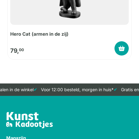
Hero Cat (armen in de zij)
79,
00
len in de winkel
Voor 12:00 besteld, morgen in huis*
Gratis en
Magazijn