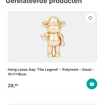
Gerelateerde producten
Hang Loose Aap ‘The Legend’ – Polyresin – Goud –
11x7x19cm
29,
95