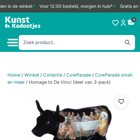
en in de winkel
Voor 12:00 besteld, morgen in huis*
Gratis en 
Doorgaan
0
naar
inhoud
Home
/
Winkel
/
Collectie
/
CowParade
/
CowParade small
en meer
/
Homage to Da Vinci (deel van 3-pack)