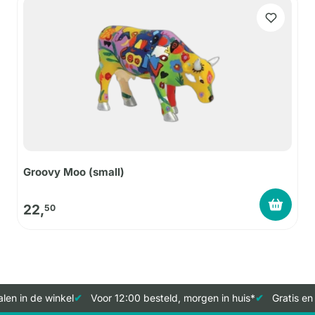
Groovy Moo (small)
22,
50
len in de winkel
Voor 12:00 besteld, morgen in huis*
Gratis en