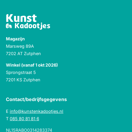
Magazijn
Marsweg 89A
7202 AT Zutphen
Winkel (vanaf 1 okt 2026)
Sprongstraat 5
7201 KS Zutphen
Contact/bedrijfsgegevens
E
info@kunstenkadootjes.nl
T
085 80 81 81 6
NL15RABO0314283374