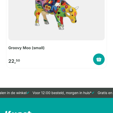
Groovy Moo (small)
22,
50
en in de winkel
Voor 12:00 besteld, morgen in huis*
Gratis en 