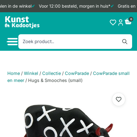
en in de winkel
Voor 12:00 besteld, morgen in huis*
Gratis en 
Doorgaan
0
naar
inhoud
Home
/
Winkel
/
Collectie
/
CowParade
/
CowParade small
en meer
/
Hugs & Smooches (small)