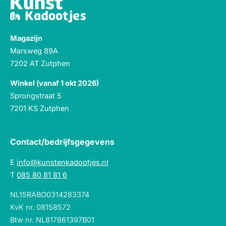
Magazijn
Marsweg 89A
7202 AT Zutphen
Winkel (vanaf 1 okt 2026)
Sprongstraat 5
7201 KS Zutphen
Contact/bedrijfsgegevens
E
info@kunstenkadootjes.nl
T
085 80 81 81 6
NL15RABO0314283374
KvK nr. 08158572
Btw nr. NL817861397B01