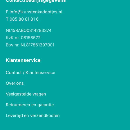
Contact/bedrijfsgegevens
E
info@kunstenkadootjes.nl
T
085 80 81 81 6
NL15RABO0314283374
KvK nr. 08158572
Btw nr. NL817861397B01
Klantenservice
Contact / Klantenservice
Over ons
Veelgestelde vragen
Retourneren en garantie
Levertijd en verzendkosten