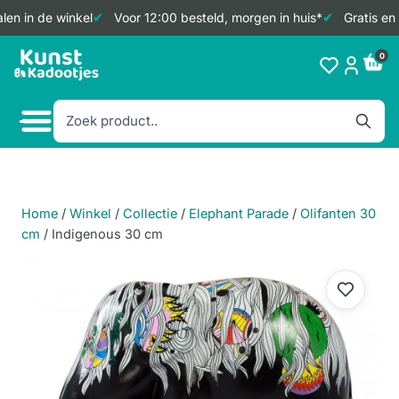
en in de winkel
Voor 12:00 besteld, morgen in huis*
Gratis en 
Doorgaan
0
naar
inhoud
Home
/
Winkel
/
Collectie
/
Elephant Parade
/
Olifanten 30
cm
/
Indigenous 30 cm