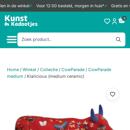
en in de winkel
Voor 12:00 besteld, morgen in huis*
Gratis en 
Doorgaan
0
naar
inhoud
Home
/
Winkel
/
Collectie
/
CowParade
/
CowParade
medium
/
Klaricious (medium ceramic)