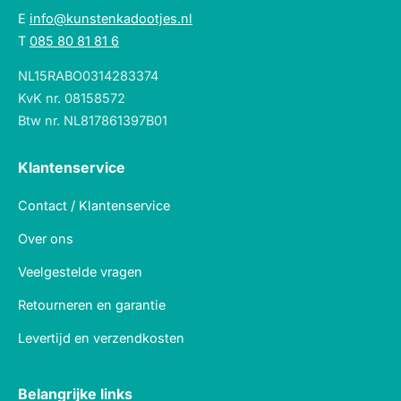
E
info@kunstenkadootjes.nl
T
085 80 81 81 6
NL15RABO0314283374
KvK nr. 08158572
Btw nr. NL817861397B01
Klantenservice
Contact / Klantenservice
Over ons
Veelgestelde vragen
Retourneren en garantie
Levertijd en verzendkosten
Belangrijke links