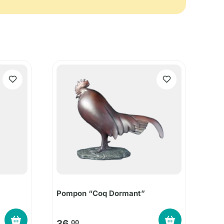
Pompon “Coq Dormant”
36,
00