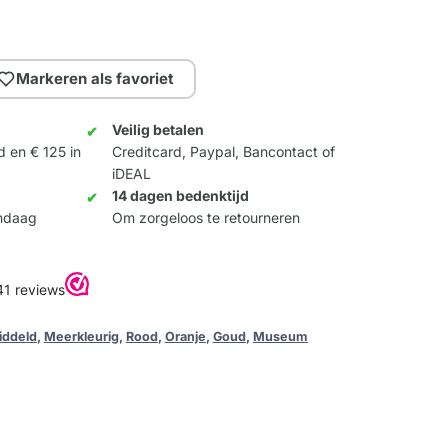
Markeren als favoriet
Veilig betalen
d en € 125 in
Creditcard, Paypal, Bancontact of
iDEAL
14 dagen bedenktijd
andaag
Om zorgeloos te retourneren
ddeld
,
Meerkleurig
,
Rood
,
Oranje
,
Goud
,
Museum