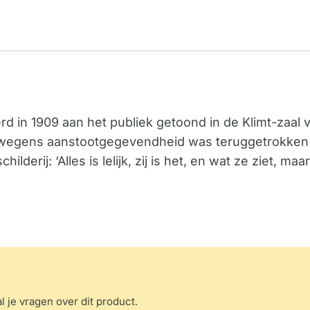
werd in 1909 aan het publiek getoond in de Klimt-zaa
oor wegens aanstootgegevendheid was teruggetrokken
childerij: ‘Alles is lelijk, zij is het, en wat ze ziet,
l je vragen over dit product.