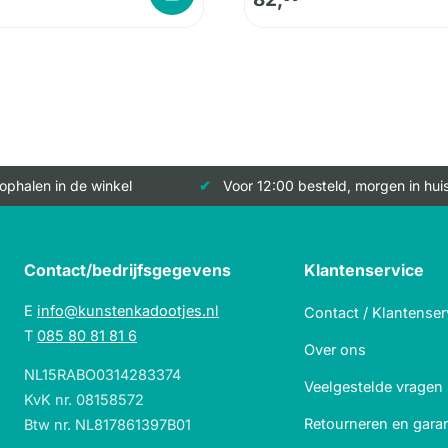
 ophalen in de winkel
Voor 12:00 besteld, morgen in hui
Contact/bedrijfsgegevens
Klantenservice
E
info@kunstenkadootjes.nl
Contact / Klantenser
T
085 80 81 81 6
Over ons
NL15RABO0314283374
Veelgestelde vragen
KvK nr. 08158572
Retourneren en garan
Btw nr. NL817861397B01