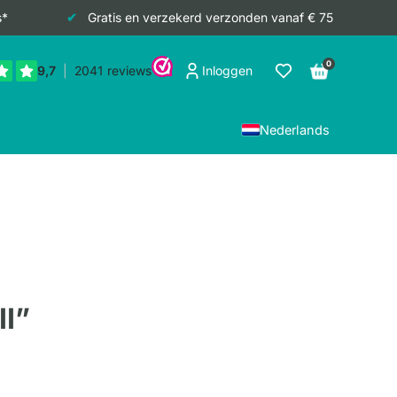
s*
Gratis en verzekerd verzonden vanaf € 75
0
Inloggen
Nederlands
II”