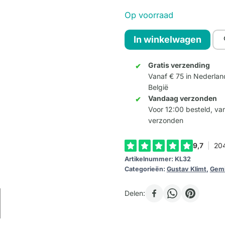
Op voorraad
Klimt
In winkelwagen
"Hoop
II"
Gratis verzending
Vanaf € 75 in Nederlan
aantal
België
Vandaag verzonden
Voor 12:00 besteld, v
verzonden
Artikelnummer:
KL32
Categorieën:
Gustav Klimt
,
Gemi
Delen: