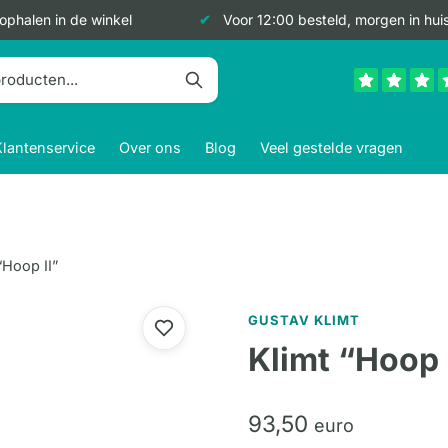
 ophalen in de winkel
Voor 12:00 besteld, morgen in hui
Klantenservice
Over ons
Blog
Veel gestelde vragen
“Hoop II”
GUSTAV KLIMT
Klimt “Hoop 
93,
50
euro