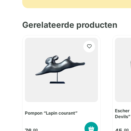
Gerelateerde producten
Escher 
Pompon “Lapin courant”
Devils”
76,
45,
00
00