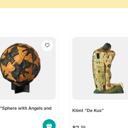
“Sphere with Angels and
Klimt “De Kus”
82,
50