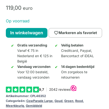
119,
00
euro
Op voorraad
Klimt
In winkelwagen
Markeren als favoriet
Kow
(Large)
Gratis verzending
Veilig betalen
Vanaf € 75 in
Creditcard, Paypal,
aantal
Nederland en € 125 in
Bancontact of iDEAL
België
Vandaag verzonden
14 dagen bedenktijd
Voor 12:00 besteld,
Om zorgeloos te
vandaag verzonden
retourneren
Artikelnummer:
CPL46352
Categorieën:
CowParade Large
,
Goud
,
Groen
,
Rood
,
Meerkleurig
,
Gemiddeld