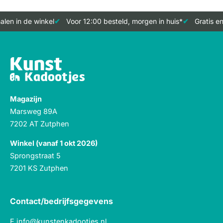
len in de winkel
Voor 12:00 besteld, morgen in huis*
Gratis en
Magazijn
Marsweg 89A
7202 AT Zutphen
Winkel (vanaf 1 okt 2026)
Sprongstraat 5
7201 KS Zutphen
Contact/bedrijfsgegevens
E
info@kunstenkadootjes.nl