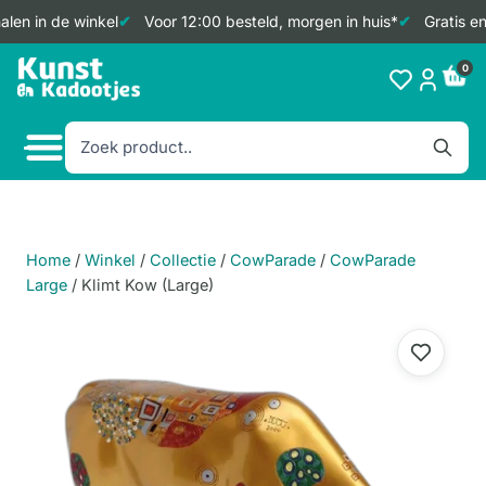
len in de winkel
Voor 12:00 besteld, morgen in huis*
Gratis en
Doorgaan
0
naar
inhoud
Home
/
Winkel
/
Collectie
/
CowParade
/
CowParade
Large
/
Klimt Kow (Large)