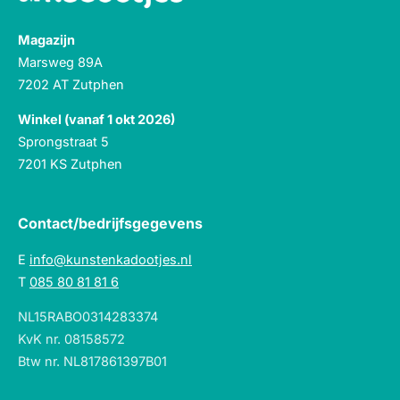
Magazijn
Marsweg 89A
7202 AT Zutphen
Winkel (vanaf 1 okt 2026)
Sprongstraat 5
7201 KS Zutphen
Contact/bedrijfsgegevens
E
info@kunstenkadootjes.nl
T
085 80 81 81 6
NL15RABO0314283374
KvK nr. 08158572
Btw nr. NL817861397B01