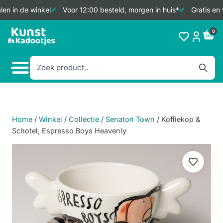
en in de winkel
Voor 12:00 besteld, morgen in huis*
Gratis en 
Doorgaan
0
naar
inhoud
Home
/
Winkel
/
Collectie
/
Senatori Town
/
Koffiekop &
Schotel, Espresso Boys Heavenly