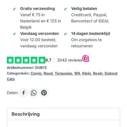
(wit)
aantal
Gratis verzending
Veilig betalen
Vanaf € 75 in
Creditcard, Paypal,
Nederland en € 125 in
Bancontact of iDEAL
België
Vandaag verzonden
14 dagen bedenktijd
Voor 12:00 besteld,
Om zorgeloos te
vandaag verzonden
retourneren
Artikelnummer:
DUB72
Categorieën:
Comic
,
Rood
,
Turquoise
,
Wit
,
Klein
,
Resin
,
Dubout
Cats
Delen:
Beschrijving