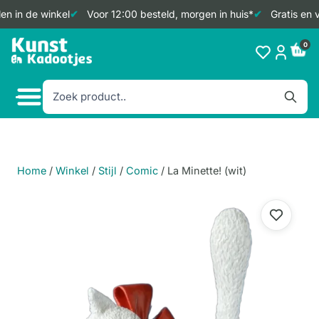
n in de winkel
Voor 12:00 besteld, morgen in huis*
Gratis en v
Doorgaan
0
naar
inhoud
Home
/
Winkel
/
Stijl
/
Comic
/
La Minette! (wit)