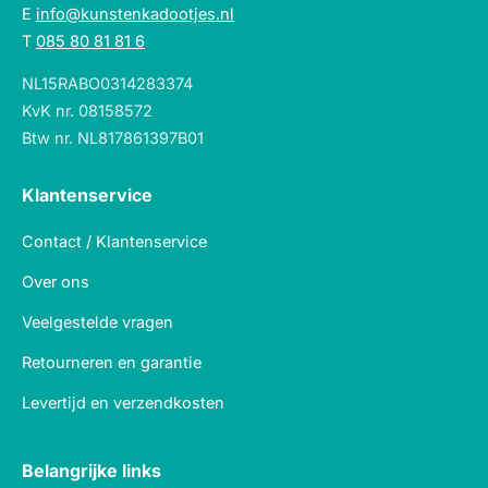
E
info@kunstenkadootjes.nl
T
085 80 81 81 6
NL15RABO0314283374
KvK nr. 08158572
Btw nr. NL817861397B01
Klantenservice
Contact / Klantenservice
Over ons
Veelgestelde vragen
Retourneren en garantie
Levertijd en verzendkosten
Belangrijke links