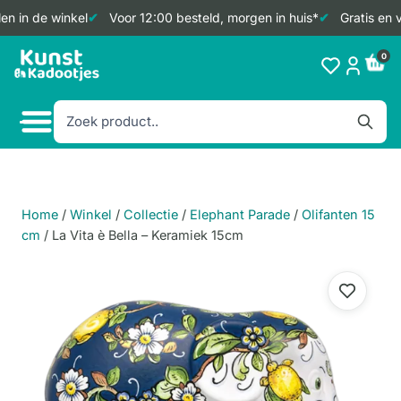
n in de winkel
Voor 12:00 besteld, morgen in huis*
Gratis en v
Doorgaan
0
naar
inhoud
Home
/
Winkel
/
Collectie
/
Elephant Parade
/
Olifanten 15
cm
/
La Vita è Bella – Keramiek 15cm