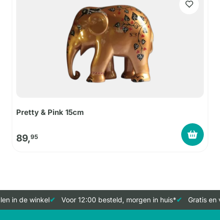
Pretty & Pink 15cm
89,
95
n in de winkel
Voor 12:00 besteld, morgen in huis*
Gratis en v