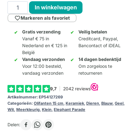
La
In winkelwagen
Vita
Markeren als favoriet
è
Bella
Gratis verzending
Veilig betalen
Vanaf € 75 in
Creditcard, Paypal,
-
Nederland en € 125 in
Bancontact of iDEAL
Keramiek
België
15cm
Vandaag verzonden
14 dagen bedenktijd
aantal
Voor 12:00 besteld,
Om zorgeloos te
vandaag verzonden
retourneren
Artikelnummer:
EP54127269
Categorieën:
Olifanten 15 cm
,
Keramiek
,
Dieren
,
Blauw
,
Geel
,
Wit
,
Meerkleurig
,
Klein
,
Elephant Parade
Delen: