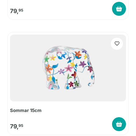
79,
95
Sommar 15cm
79,
95