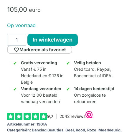
105,
00
euro
Op voorraad
Lady
In winkelwagen
with
Markeren als favoriet
Shoe
-
Gratis verzending
Veilig betalen
Vanaf € 75 in
Creditcard, Paypal,
Kleur
Nederland en € 125 in
Bancontact of iDEAL
A
België
aantal
Vandaag verzonden
14 dagen bedenktijd
Voor 12:00 besteld,
Om zorgeloos te
vandaag verzonden
retourneren
Artikelnummer:
1901A
Categorieën:
Dancing Beauties
,
Geel
,
Rood
,
Roze
,
Meerkleurig
,