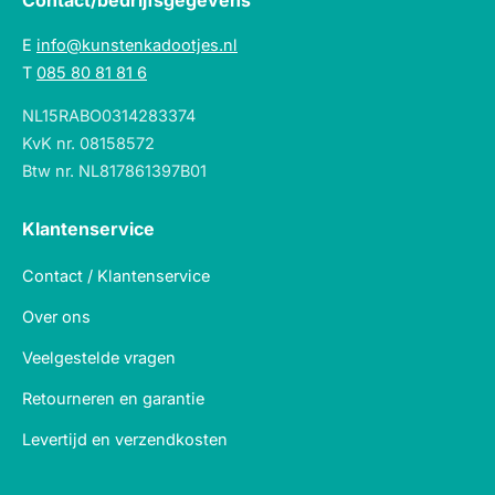
Contact/bedrijfsgegevens
E
info@kunstenkadootjes.nl
T
085 80 81 81 6
NL15RABO0314283374
KvK nr. 08158572
Btw nr. NL817861397B01
Klantenservice
Contact / Klantenservice
Over ons
Veelgestelde vragen
Retourneren en garantie
Levertijd en verzendkosten