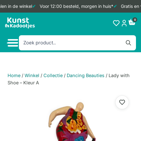
en in de winkel
Voor 12:00 besteld, morgen in huis*
Gratis en 
Doorgaan
0
naar
inhoud
Home
/
Winkel
/
Collectie
/
Dancing Beauties
/
Lady with
Shoe – Kleur A