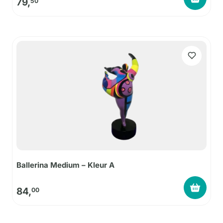
79,
50
Ballerina Medium – Kleur A
84,
00