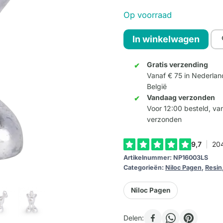
Op voorraad
Lazy
In winkelwagen
Lookie
Large
Gratis verzending
Vanaf € 75 in Nederlan
-
België
Zilver
Vandaag verzonden
aantal
Voor 12:00 besteld, v
verzonden
Artikelnummer:
NP16003LS
Categorieën:
Niloc Pagen
,
Resin
Niloc Pagen
Delen: