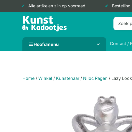
Alle artikelen zijn op voorraad
Bestelling
Doorgaan
naar
inhoud
Contact / 
Hoofdmenu
Home
/
Winkel
/
Kunstenaar
/
Niloc Pagen
/
Lazy Looki