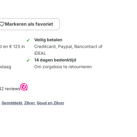
Markeren als favoriet
Veilig betalen
d en € 125 in
Creditcard, Paypal, Bancontact of
iDEAL
14 dagen bedenktijd
andaag
Om zorgeloos te retourneren
,
Gemiddeld
,
Zilver
,
Goud en Zilver