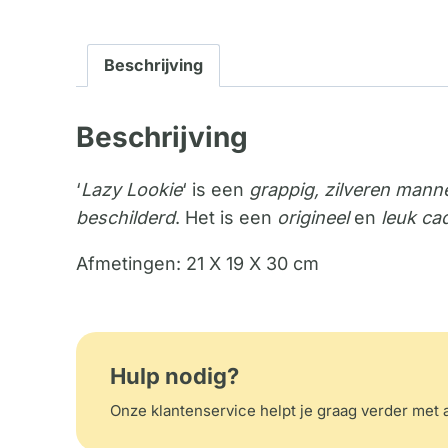
Beschrijving
Beschrijving
‘
Lazy Lookie
‘ is een
grappig, zilveren mann
beschilderd
. Het is een
origineel
en
leuk ca
Afmetingen: 21 X 19 X 30 cm
Hulp nodig?
Onze klantenservice helpt je graag verder met a