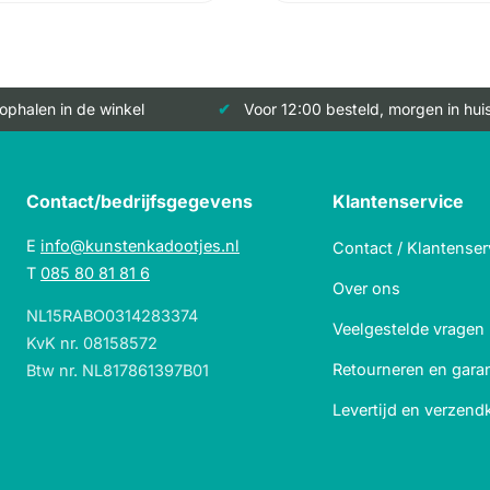
 ophalen in de winkel
Voor 12:00 besteld, morgen in hui
Contact/bedrijfsgegevens
Klantenservice
E
info@kunstenkadootjes.nl
Contact / Klantenser
T
085 80 81 81 6
Over ons
NL15RABO0314283374
Veelgestelde vragen
KvK nr. 08158572
Retourneren en garan
Btw nr. NL817861397B01
Levertijd en verzend