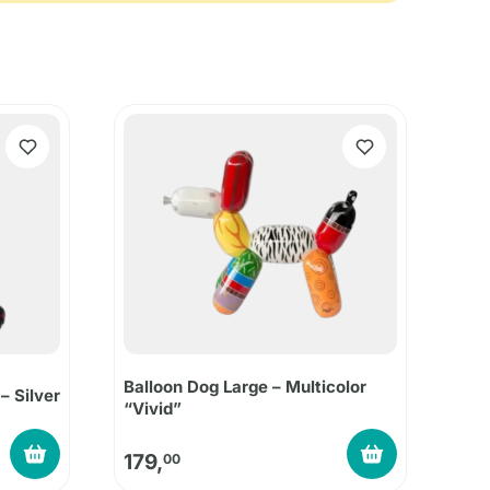
Balloon Dog Large – Multicolor
– Silver
“Vivid”
179,
00