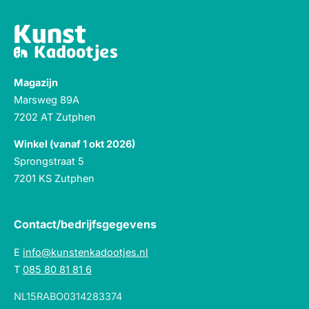
Magazijn
Marsweg 89A
7202 AT Zutphen
Winkel (vanaf 1 okt 2026)
Sprongstraat 5
7201 KS Zutphen
Contact/bedrijfsgegevens
E
info@kunstenkadootjes.nl
T
085 80 81 81 6
NL15RABO0314283374