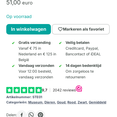
51,
00
euro
Op voorraad
Le
In winkelwagen
Markeren als favoriet
Chat
Noir
Gratis verzending
Veilig betalen
Vanaf € 75 in
Creditcard, Paypal,
aantal
Nederland en € 125 in
Bancontact of iDEAL
België
Vandaag verzonden
14 dagen bedenktijd
Voor 12:00 besteld,
Om zorgeloos te
vandaag verzonden
retourneren
Artikelnummer:
STE01
Categorieën:
Museum
,
Dieren
,
Goud
,
Rood
,
Zwart
,
Gemiddeld
Delen: