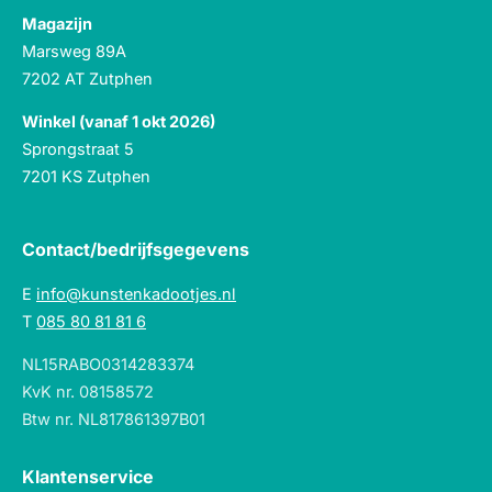
Magazijn
Marsweg 89A
7202 AT Zutphen
Winkel (vanaf 1 okt 2026)
Sprongstraat 5
7201 KS Zutphen
Contact/bedrijfsgegevens
E
info@kunstenkadootjes.nl
T
085 80 81 81 6
NL15RABO0314283374
KvK nr. 08158572
Btw nr. NL817861397B01
Klantenservice