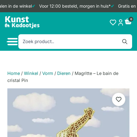
en in de winkel
Voor 12:00 besteld, morgen in huis*
Gratis en 
Doorgaan
0
naar
inhoud
Home
/
Winkel
/
Vorm
/
Dieren
/
Magritte – Le bain de
cristal Pin