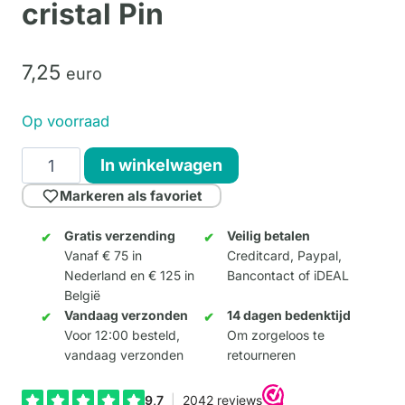
cristal Pin
7,
25
euro
Op voorraad
Magritte
In winkelwagen
-
Markeren als favoriet
Le
bain
Gratis verzending
Veilig betalen
Vanaf € 75 in
Creditcard, Paypal,
de
Nederland en € 125 in
Bancontact of iDEAL
cristal
België
Pin
Vandaag verzonden
14 dagen bedenktijd
aantal
Voor 12:00 besteld,
Om zorgeloos te
vandaag verzonden
retourneren