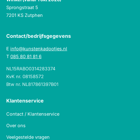
Sprongstraat 5
7201 KS Zutphen
Contact/bedrijfsgegevens
E
info@kunstenkadootjes.nl
T
085 80 81 81 6
NL15RABO0314283374
KvK nr. 08158572
Btw nr. NL817861397B01
Klantenservice
Contact / Klantenservice
Over ons
Veelgestelde vragen