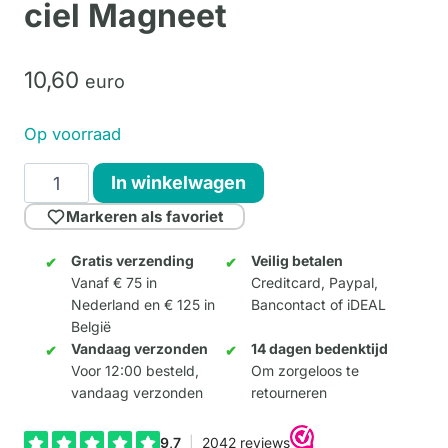
ciel Magneet
10,
60
euro
Op voorraad
Magritte
In winkelwagen
-
Markeren als favoriet
L’oiseau
de
Gratis verzending
Veilig betalen
Vanaf € 75 in
Creditcard, Paypal,
ciel
Nederland en € 125 in
Bancontact of iDEAL
Magneet
België
aantal
Vandaag verzonden
14 dagen bedenktijd
Voor 12:00 besteld,
Om zorgeloos te
vandaag verzonden
retourneren