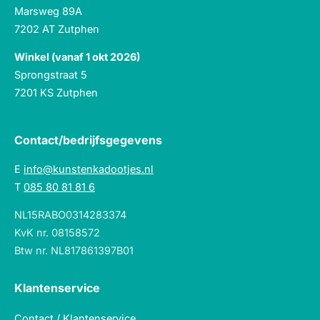
Marsweg 89A
7202 AT Zutphen
Winkel (vanaf 1 okt 2026)
Sprongstraat 5
7201 KS Zutphen
Contact/bedrijfsgegevens
E
info@kunstenkadootjes.nl
T
085 80 81 81 6
NL15RABO0314283374
KvK nr. 08158572
Btw nr. NL817861397B01
Klantenservice
Contact / Klantenservice