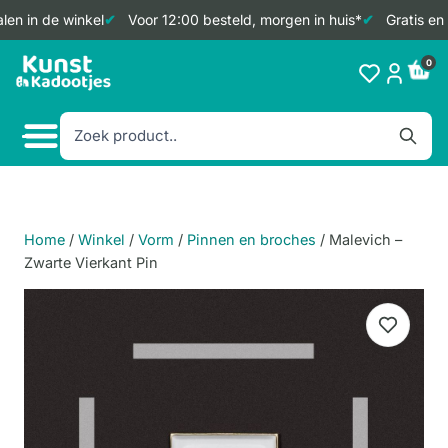
en in de winkel
Voor 12:00 besteld, morgen in huis*
Gratis en 
Doorgaan
0
naar
inhoud
Home
/
Winkel
/
Vorm
/
Pinnen en broches
/
Malevich –
Zwarte Vierkant Pin