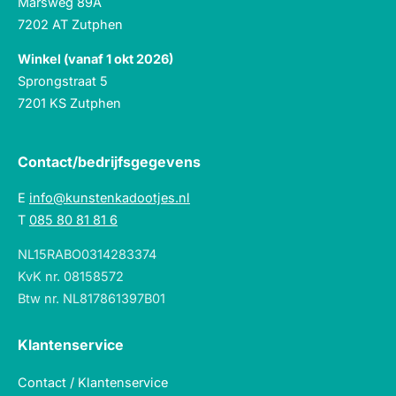
Marsweg 89A
7202 AT Zutphen
Winkel (vanaf 1 okt 2026)
Sprongstraat 5
7201 KS Zutphen
Contact/bedrijfsgegevens
E
info@kunstenkadootjes.nl
T
085 80 81 81 6
NL15RABO0314283374
KvK nr. 08158572
Btw nr. NL817861397B01
Klantenservice
Contact / Klantenservice