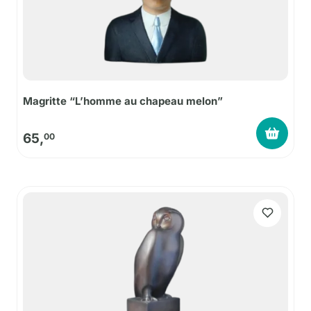
Magritte “L’homme au chapeau melon”
65,
00