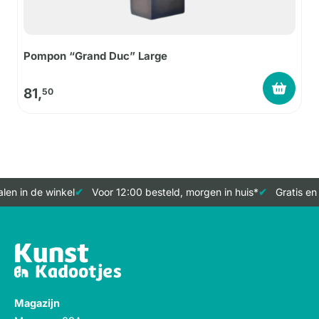
Pompon “Grand Duc” Large
81,
50
en in de winkel
Voor 12:00 besteld, morgen in huis*
Gratis en 
Magazijn