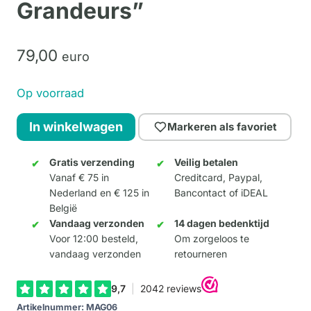
Grandeurs”
79,
00
euro
Op voorraad
Magritte
In winkelwagen
Markeren als favoriet
“La
Folie
Gratis verzending
Veilig betalen
Vanaf € 75 in
Creditcard, Paypal,
des
Nederland en € 125 in
Bancontact of iDEAL
Grandeurs”
België
aantal
Vandaag verzonden
14 dagen bedenktijd
Voor 12:00 besteld,
Om zorgeloos te
vandaag verzonden
retourneren
Artikelnummer:
MAG06