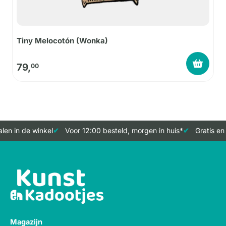
Tiny Melocotón (Wonka)
79,
00
en in de winkel
Voor 12:00 besteld, morgen in huis*
Gratis en 
Magazijn