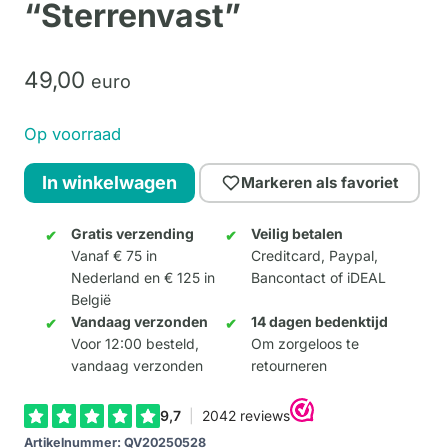
“Sterrenvast”
49,
00
euro
Op voorraad
Mini
In winkelwagen
Markeren als favoriet
Schilderij
"Sterrenvast"
Gratis verzending
Veilig betalen
Vanaf € 75 in
Creditcard, Paypal,
aantal
Nederland en € 125 in
Bancontact of iDEAL
België
Vandaag verzonden
14 dagen bedenktijd
Voor 12:00 besteld,
Om zorgeloos te
vandaag verzonden
retourneren
Artikelnummer:
QV20250528