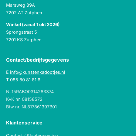
Marsweg 89A
7202 AT Zutphen
Winkel (vanaf 1 okt 2026)
Sprongstraat 5
7201 KS Zutphen
Contact/bedrijfsgegevens
E
info@kunstenkadootjes.nl
T
085 80 81 81 6
NL15RABO0314283374
KvK nr. 08158572
Btw nr. NL817861397B01
Klantenservice
Contact / Klantenservice