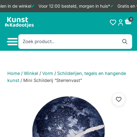
en in de winkel
Voor 12:00 besteld, morgen in huis*
Gratis en 
Doorgaan
0
naar
inhoud
Home
/
Winkel
/
Vorm
/
Schilderijen, tegels en hangende
kunst
/
Mini Schilderij “Sterrenvast”