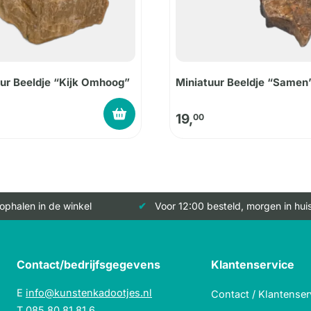
ur Beeldje “Kijk Omhoog”
Miniatuur Beeldje “Samen
19,
00
 ophalen in de winkel
Voor 12:00 besteld, morgen in hui
Contact/bedrijfsgegevens
Klantenservice
E
info@kunstenkadootjes.nl
Contact / Klantenser
T
085 80 81 81 6