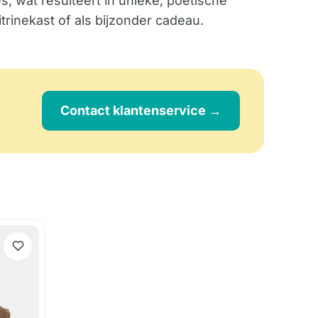
, wat resulteert in unieke, poëtische
itrinekast of als bijzonder cadeau.
Contact klantenservice →