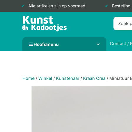
Alle artikelen zijn op voorraad
Bestelling
Doorgaan
naar
inhoud
Contact / 
Hoofdmenu
Home
/
Winkel
/
Kunstenaar
/
Kraan Crea
/
Miniatuur B